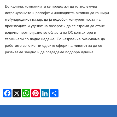
Во иднина, компанијата ќе продолжи да го зголемува
истражувањето и развојот и иновациите, активно да го шири
меѓународниот пазар, да ја подобри конкурентноста на
производите и уделот на пазарот и да се стреми да стане
водечко претпријатие во областа на DC контактори и
терминали со ладно цедење. Со нетрпение очекуваме да
работиме со клиенти од сите сфери на животот за да се
развиваме заедно и да создадеме подобра иднина.
Facebook
X
WhatsApp
Pinterest
LinkedIn
Share