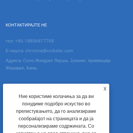
КОНТАКТИРАЈТЕ НЕ
тел: +86-18806877768
Е-пошта: christine@xinkelec.com
Адреса: Село Жендонг Лиуши, Јуекинг, провинција
Жеџијанг, Кина.
X
Ние користиме колачиња за да ви
понудиме подобро искуство во
прелистувањето, да го анализираме
сообраќајот на страницата и да ја
персонализираме содржината. Со