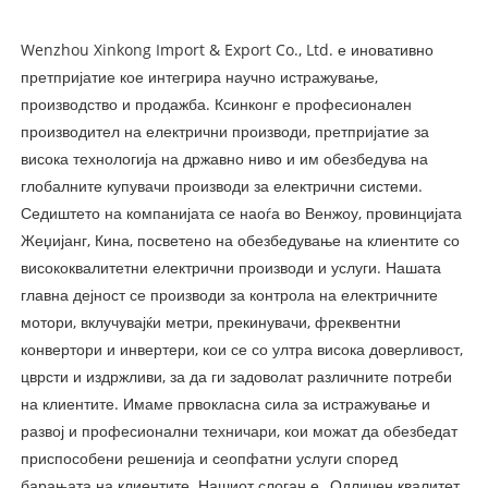
Wenzhou Xinkong Import & Export Co., Ltd. е иновативно
претпријатие кое интегрира научно истражување,
производство и продажба. Ксинконг е професионален
производител на електрични производи, претпријатие за
висока технологија на државно ниво и им обезбедува на
глобалните купувачи производи за електрични системи.
Седиштето на компанијата се наоѓа во Венжоу, провинцијата
Жеџијанг, Кина, посветено на обезбедување на клиентите со
висококвалитетни електрични производи и услуги. Нашата
главна дејност се производи за контрола на електричните
мотори, вклучувајќи метри, прекинувачи, фреквентни
конвертори и инвертери, кои се со ултра висока доверливост,
цврсти и издржливи, за да ги задоволат различните потреби
на клиентите. Имаме првокласна сила за истражување и
развој и професионални техничари, кои можат да обезбедат
приспособени решенија и сеопфатни услуги според
барањата на клиентите. Нашиот слоган е „Одличен квалитет,