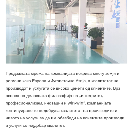
Продажната мрежа на компанијата покрива многу земји и
региони како Европа и Југоисточна Азија, а квалитетот на
производот и услугата се високо ценети од клиентите. Врз
основа на деловната филозофија на „интегритет,
професионализам, иновации и win-win“, компанијата
континуирано го подобрува квалитетот на производите и
нивото на услуги за да им обезбеди на клиентите производи
и услуги со најдобар квалитет.