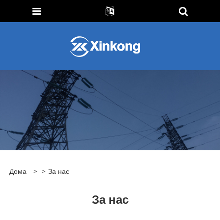
Дома
>
>
За нас
За нас