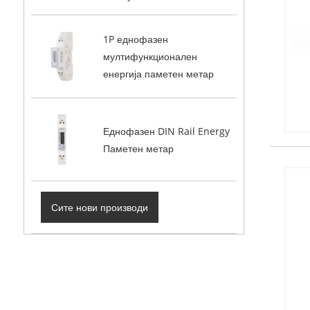
1P еднофазен
мултифункционален
енергија паметен метар
Еднофазен DIN Rail Energy
Паметен метар
Сите нови производи