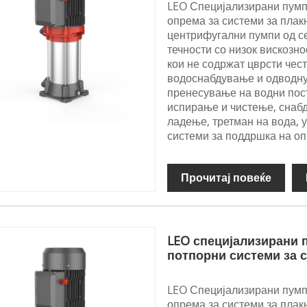
LEO Специјализирани пумпи
опрема за системи за пла
центрифугални пумпи од се
течности со низок вискозн
кои не содржат цврсти чест
водоснабдување и одводну
пренесување на водни пост
испирање и чистење, снабд
ладење, третман на вода, 
системи за поддршка на о
Прочитај повеќе
LEO специјализирани п
потпорни системи за 
LEO Специјализирани пумпи
опрема за системи за пла