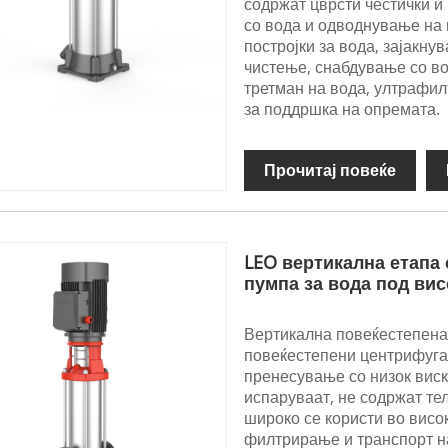
содржат цврсти честички и
со вода и одводнување на
постројки за вода, зајакну
чистење, снабдување со во
третман на вода, ултрафил
за поддршка на опремата.
Прочитај повеќе
LEO вертикална етапа 
пумпа за вода под вис
Вертикална повеќестепена
повеќестепени центрифугал
пренесување со низок виск
испаруваат, не содржат тел
широко се користи во висо
филтрирање и транспорт на