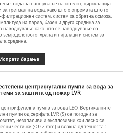
тење, вода за напојување на котелот, циркулација
 за третман на вода, како што е опремата што го
-филтрационен систем, систем за обратна осмоза,
амплитуда на пареа, базен и друга средина за
за наводнување како што се наводнување со
о земјоделството; храна и пијалаци и систем за
ата средина.
Испрати барање
естепени центрифугални пумпи за вода за
стеми за заштита од пожар LVR
 центрифугална пумпа за вода LEO. Вертикалните
ни пумпи од серијата LVR (S) се погодни за
озитет, незапаливи и експлозивни кои лесно се
есни честички (< 0,2 mm) и влакна од течноста :
ки згради за водоснабдување и одводнување на