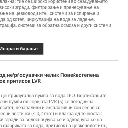
 влакна: тие се широко користени во снабдувањето
 високи згради, филтрирање и пренесување на
вање на цевководи итн.; системи за испирање и
да од котел, циркулација на вода за ладење,
трација, системи за обратна осмоза и други системи
Испрати барање
од не'рѓосувачки челик Повеќестепена
ок притисок LVR
 центрифугална пумпа за вода LEO. Вертикалните
ни пумпи од серијата LVR (S) се погодни за
озитет, незапаливи и експлозивни кои лесно се
есни честички (< 0,2 mm) и влакна од течноста :
ки згради за водоснабдување и одводнување на
 фабриката за вода, притисок на цевководот итн.;