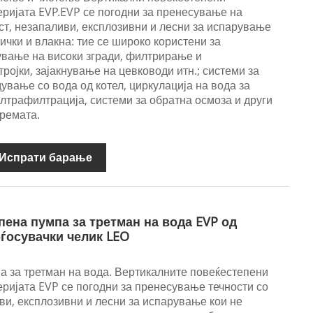
ријата EVP.EVP се погодни за пренесување на
ост, незапаливи, експлозивни и лесни за испарување
ички и влакна: тие се широко користени за
вање на високи згради, филтрирање и
ројки, зајакнување на цевководи итн.; системи за
ување со вода од котел, циркулација на вода за
ултрафилтрација, системи за обратна осмоза и други
премата.
Испрати барање
пена пумпа за третман на вода EVP од
рѓосувачки челик LEO
а за третман на вода. Вертикалните повеќестепени
ријата EVP се погодни за пренесување течности со
иви, експлозивни и лесни за испарување кои не