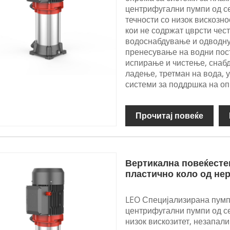
центрифугални пумпи од се
течности со низок вискозн
кои не содржат цврсти чест
водоснабдување и одводну
пренесување на водни пост
испирање и чистење, снабд
ладење, третман на вода, 
системи за поддршка на о
Прочитај повеќе
Вертикална повеќесте
пластично коло од не
LEO Специјализирана пумп
центрифугални пумпи од се
низок вискозитет, незапал