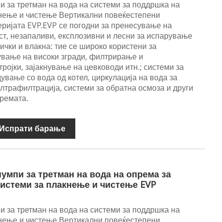
 за третман на вода на системи за поддршка на
кнење и чистење Вертикални повеќестепени
ријата EVP.EVP се погодни за пренесување на
ост, незапаливи, експлозивни и лесни за испарување
ички и влакна: тие се широко користени за
вање на високи згради, филтрирање и
ројки, зајакнување на цевководи итн.; системи за
ување со вода од котел, циркулација на вода за
ултрафилтрација, системи за обратна осмоза и други
премата.
Испрати барање
умпи за третман на вода на опрема за
системи за плакнење и чистење EVP
 за третман на вода на системи за поддршка на
кнење и чистење Вертикални повеќестепени