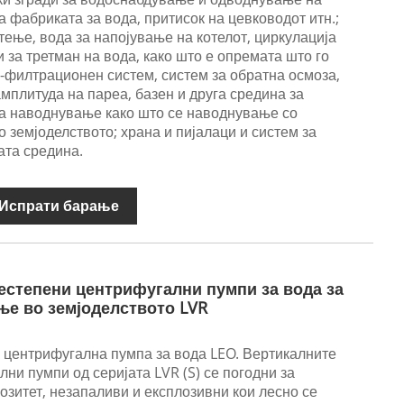
 фабриката за вода, притисок на цевководот итн.;
тење, вода за напојување на котелот, циркулација
 за третман на вода, како што е опремата што го
-филтрационен систем, систем за обратна осмоза,
амплитуда на пареа, базен и друга средина за
за наводнување како што се наводнување со
о земјоделството; храна и пијалаци и систем за
ата средина.
Испрати барање
естепени центрифугални пумпи за вода за
ње во земјоделството LVR
 центрифугална пумпа за вода LEO. Вертикалните
ни пумпи од серијата LVR (S) се погодни за
озитет, незапаливи и експлозивни кои лесно се