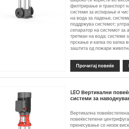
филтрирање и транспорт на
системи за испирање и чис
на вода за ладење, системи
поддржува системот; ултра
сепаратор на системот за 
третман на вода; системи 
прскање и капка по капка в
заштита од пожари животн
Прочитај повеќе
LEO Вертикални повеќ
системи за наводнува
Вертикална повеќестепена
повеќестепени центрифугал
пренесување со низок виск