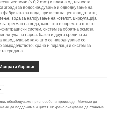
есни честички (< 0,2 mm) и влакна од течноста :
ки згради за водоснабдување и одводнување на
 фабриката за вода, притисок на цевководот итн.;
тење, вода за напојување на котелот, циркулација
 за третман на вода, како што е опремата што го
-филтрациски систем, систем за обратна осмоза,
амплитуда на пареа, базен и друга средина за
за наводнување како што се наводнување со
о земјоделството; храна и пијалаци и систем за
ата средина.
Испрати барање
>
 Кина, обезбедуваме приспособени производи. Можеме да
жеме да поддржиме и цитат. Искрено очекуваме да станеме