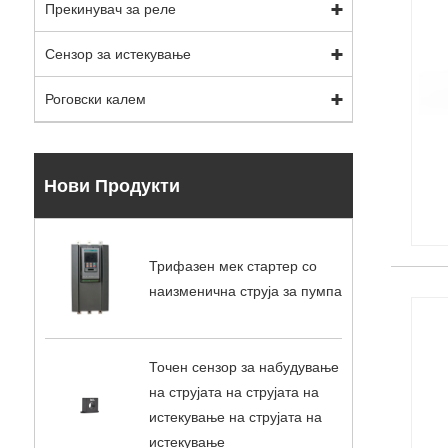
Прекинувач за реле
Сензор за истекување
Роговски калем
Нови Продукти
Трифазен мек стартер со
наизменична струја за пумпа
Точен сензор за набудување
на струјата на струјата на
истекување на струјата на
истекување