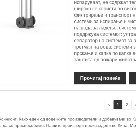
испаруваат, не содржат тел
широко се користи во висо
филтрирање и транспорт на
системи за испирање и чис
на вода за ладење, системи
поддржува системот; ултра
сепаратор на системот за 
третман на вода; системи 
прскање и капка по капка в
заштита од пожари животн
Прочитај повеќе
<
1
2
Ксинконг. Како еден од водечките производители и добавувачи во
е да се приспособиме. Нашите производи произведени во Кина. Мо