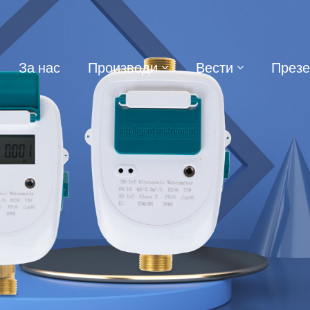
За нас
Производи
Вести
През