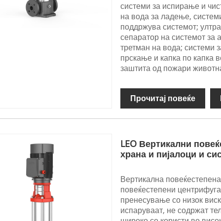
системи за испирање и чис
на вода за ладење, системи
поддржува системот; ултра
сепаратор на системот за 
третман на вода; системи 
прскање и капка по капка в
заштита од пожари животн
Прочитај повеќе
LEO Вертикални повеќ
храна и пијалоци и си
Вертикална повеќестепена
повеќестепени центрифугал
пренесување со низок виск
испаруваат, не содржат тел
широко се користи во висо