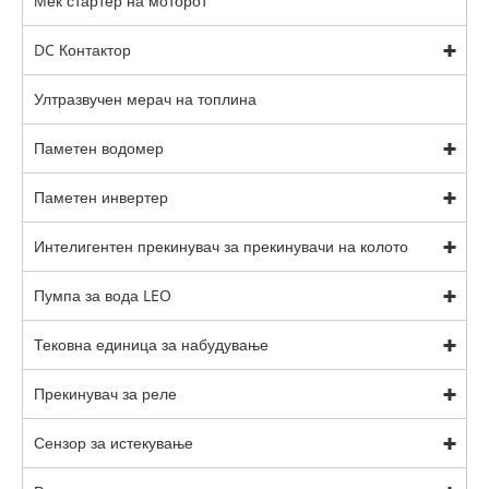
Мек стартер на моторот
DC Контактор
Ултразвучен мерач на топлина
Паметен водомер
Паметен инвертер
Интелигентен прекинувач за прекинувачи на колото
Пумпа за вода LEO
Тековна единица за набудување
Прекинувач за реле
Сензор за истекување