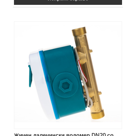
Жичен далечински водомер DN20 со