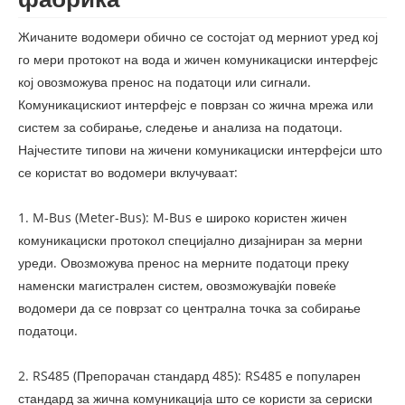
Жичаните водомери обично се состојат од мерниот уред кој
го мери протокот на вода и жичен комуникациски интерфејс
кој овозможува пренос на податоци или сигнали.
Комуникацискиот интерфејс е поврзан со жична мрежа или
систем за собирање, следење и анализа на податоци.
Најчестите типови на жичени комуникациски интерфејси што
се користат во водомери вклучуваат:
1. M-Bus (Meter-Bus): M-Bus е широко користен жичен
комуникациски протокол специјално дизајниран за мерни
уреди. Овозможува пренос на мерните податоци преку
наменски магистрален систем, овозможувајќи повеќе
водомери да се поврзат со централна точка за собирање
податоци.
2. RS485 (Препорачан стандард 485): RS485 е популарен
стандард за жична комуникација што се користи за сериски