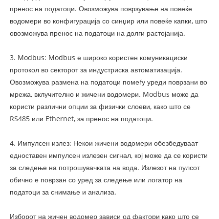
пренос на податоци. Овозможува поврзување на повеќе
водомери во конфигурација со синџир или повеќе капки, што
овозможува пренос на податоци на долги растојанија.
3. Modbus: Modbus е широко користен комуникациски
протокол во секторот за индустриска автоматизација.
Овозможува размена на податоци помеѓу уреди поврзани во
мрежа, вклучително и жичени водомери. Modbus може да
користи различни опции за физички слоеви, како што се
RS485 или Ethernet, за пренос на податоци.
4. Импулсен излез: Некои жичени водомери обезбедуваат
едноставен импулсен излезен сигнал, кој може да се користи
за следење на потрошувачката на вода. Излезот на пулсот
обично е поврзан со уред за следење или логатор на
податоци за снимање и анализа.
Изборот на жичен водомер зависи од фактори како што се