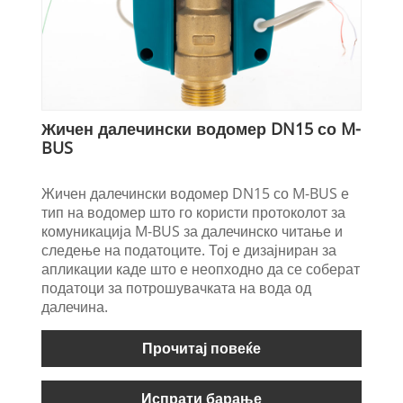
Жичен далечински водомер DN15 со M-
BUS
Жичен далечински водомер DN15 со M-BUS е
тип на водомер што го користи протоколот за
комуникација M-BUS за далечинско читање и
следење на податоците. Тој е дизајниран за
апликации каде што е неопходно да се соберат
податоци за потрошувачката на вода од
далечина.
Прочитај повеќе
Испрати барање