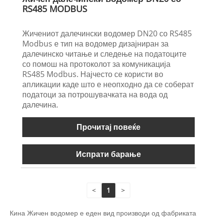
RS485 MODBUS
Жичениот далечински водомер DN20 со RS485
Modbus е тип на водомер дизајниран за
далечинско читање и следење на податоците
со помош на протоколот за комуникација
RS485 Modbus. Најчесто се користи во
апликации каде што е неопходно да се соберат
податоци за потрошувачката на вода од
далечина.
Прочитај повеќе
Испрати барање
<
1
>
Кина Жичен водомер е еден вид производи од фабриката