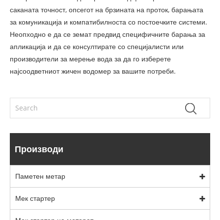
саканата точност, опсегот на брзината на проток, барањата
за комуникација и компатибилноста со постоечките системи.
Неопходно е да се земат предвид специфичните барања за
апликација и да се консултирате со специјалисти или
производители за мерење вода за да го изберете
најсоодветниот жичен водомер за вашите потреби.
Производи
Паметен метар
Мек стартер