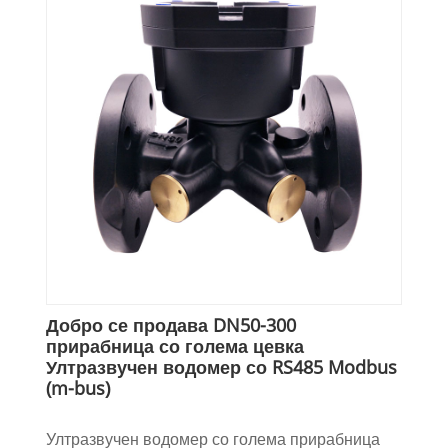
Добро се продава DN50-300
прирабница со голема цевка
Ултразвучен водомер со RS485 Modbus
(m-bus)
Ултразвучен водомер со голема прирабница