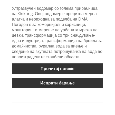
Ултразвучен водомер со голема прирабница
на Xinkong. Овој водомер е прецизна мерна
алатка и неопходна за поделба на DMA.
Погоден е за комерцијални корисници,
мониторинг и мерење на урбаната мрежа на
цевки, трансформација со три снабдување-
една индустрија, трансформација на броила за
домаќинства, рурална вода за пиење и
следење на вкупната потрошувачка на вода во
новоизградените станбени области.
Прочитај повеќе
Испрати барање