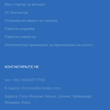
Мек стартер на моторот
DC Контактор
Ултразвучен мерач на топлина
Паметен водомер
Паметен инвертер
Интелигентен прекинувач за прекинувачи на колото
КОНТАКТИРАЈТЕ НЕ
тел: +86-18806877768
Е-пошта: christine@xinkelec.com
Адреса: Село Жендонг Лиуши, Јуекинг, провинција
Жеџијанг, Кина.