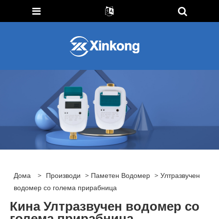
Дома
>
Производи
>
Паметен Водомер
> Ултразвучен
водомер со голема прирабница
Кина Ултразвучен водомер со
голема прирабница