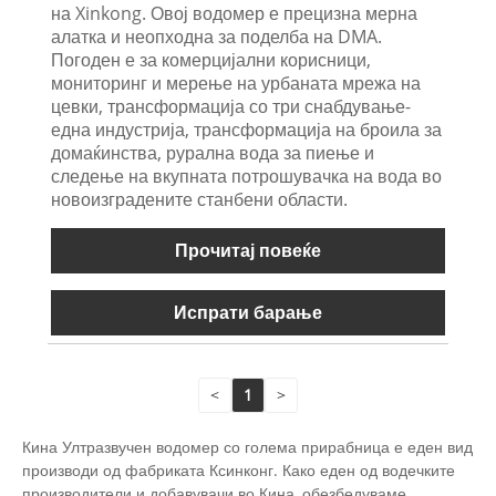
на Xinkong. Овој водомер е прецизна мерна
алатка и неопходна за поделба на DMA.
Погоден е за комерцијални корисници,
мониторинг и мерење на урбаната мрежа на
цевки, трансформација со три снабдување-
една индустрија, трансформација на броила за
домаќинства, рурална вода за пиење и
следење на вкупната потрошувачка на вода во
новоизградените станбени области.
Прочитај повеќе
Испрати барање
<
1
>
Кина Ултразвучен водомер со голема прирабница е еден вид
производи од фабриката Ксинконг. Како еден од водечките
производители и добавувачи во Кина, обезбедуваме