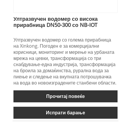
Ултразвучен водомер со висока
прирабница DN50-300 со NB-IOT
Ултразвучен водомер со голема прирабница
на Xinkong. Погоден е за комерцијални
корисници, мониторинг и мерење на урбаната
мрежа на цевки, трансформација со три
снабдување-една индустрија, трансформација
на броила за домаќинства, рурална вода за
пиење и следење на вкупната потрошувачка
на вода во новоизградените станбени области.
Прочитај повеќе
Испрати барање