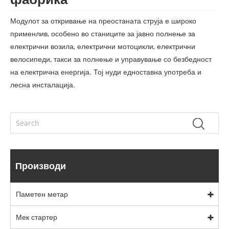
Модулот за откривање на преостаната струја е широко
применлив, особено во станиците за јавно полнење за
електрични возила, електрични мотоцикли, електрични
велосипеди, такси за полнење и управување со безбедност
на електрична енергија. Тој нуди едноставна употреба и
лесна инсталација.
Производи
Паметен метар
Мек стартер