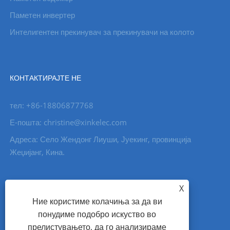
Паметен инвертер
Интелигентен прекинувач за прекинувачи на колото
КОНТАКТИРАЈТЕ НЕ
тел: +86-18806877768
Е-пошта: christine@xinkelec.com
Адреса: Село Жендонг Лиуши, Јуекинг, провинција
Жеџијанг, Кина.
X
Ние користиме колачиња за да ви
понудиме подобро искуство во
прелистувањето, да го анализираме