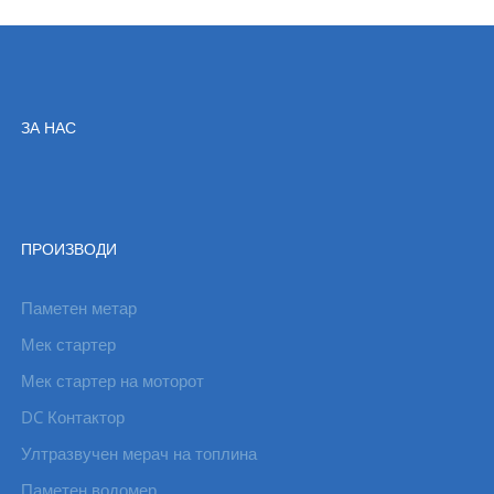
ЗА НАС
ПРОИЗВОДИ
Паметен метар
Мек стартер
Мек стартер на моторот
DC Контактор
Ултразвучен мерач на топлина
Паметен водомер