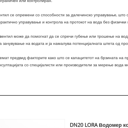
ограничен или контролиран.
ентил се опремени со способности за далечинско управување, што 
рактично управување и контрола на протокот на вода без физички 
вентил може да помогнат да се спречи губење или трошење на вода
 зачувување на водата и ја намалува потенцијалната штета од пр
емат предвид факторите како што се капацитетот на брзината на про
нсултацијата со специјалисти или производители за мерење вода м
DN20 LORA Водомер к