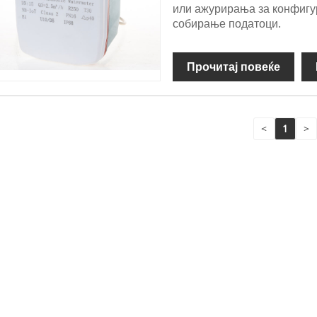
или ажурирања за конфигу
собирање податоци.
Прочитај повеќе
<
1
>