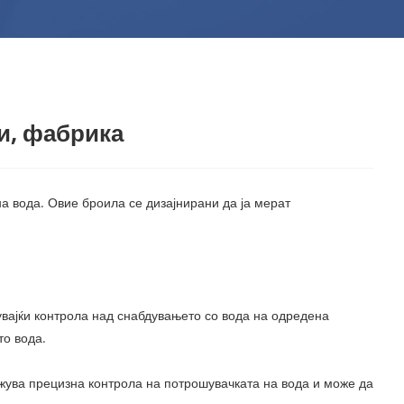
и, фабрика
а вода. Овие броила се дизајнирани да ја мерат
увајќи контрола над снабдувањето со вода на одредена
то вода.
ожува прецизна контрола на потрошувачката на вода и може да