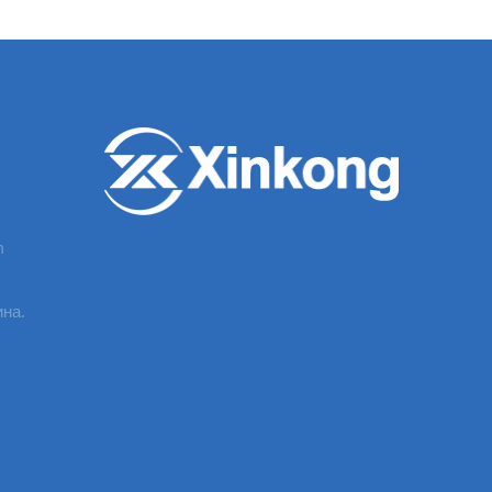
m
ина.