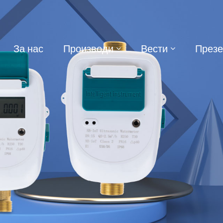
За нас
Производи
Вести
През