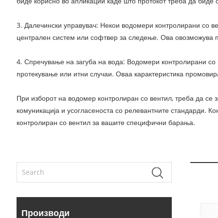
биде корисно во апликации каде што протокот треба да биде 
3. Далечински управувач: Некои водомери контролирани со в
централен систем или софтвер за следење. Ова овозможува п
4. Спречување на загуба на вода: Водомери контролирани со 
протекување или итни случаи. Оваа карактеристика промовира
При изборот на водомер контролиран со вентил, треба да се з
комуникација и усогласеноста со релевантните стандарди. Ко
контролиран со вентил за вашите специфични барања.
Производи