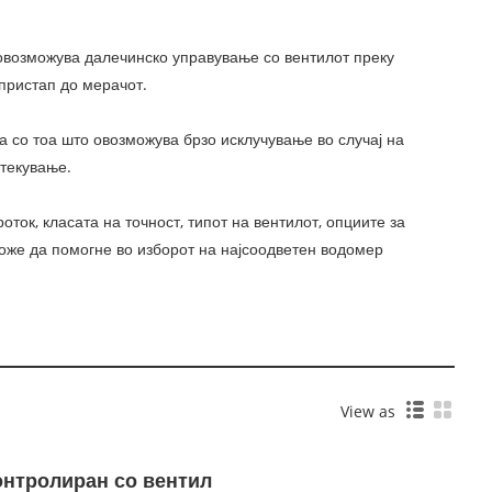
овозможува далечинско управување со вентилот преку
пристап до мерачот.
 со тоа што овозможува брзо исклучување во случај на
отекување.
ток, класата на точност, типот на вентилот, опциите за
оже да помогне во изборот на најсоодветен водомер
View as
онтролиран со вентил