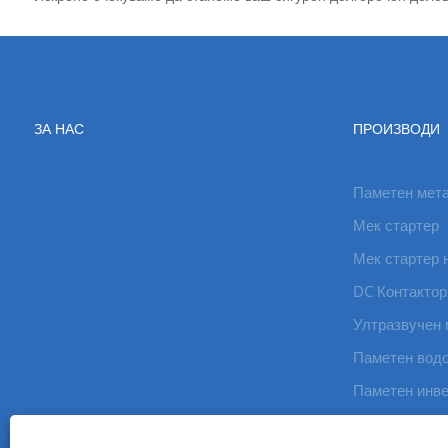
ЗА НАС
ПРОИЗВОДИ
Паметен мет
Мек стартер
Мек стартер 
DC Контактор
Ултразвучен 
Паметен вод
Паметен инв
Интелигентен