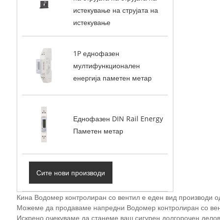
истекување на струјата на
истекување
1P еднофазен
мултифункционален
енергија паметен метар
Еднофазен DIN Rail Energy
Паметен метар
Сите нови производи
Кина Водомер контролиран со вентил е еден вид производи о
Можеме да продаваме напредни Водомер контролиран со вент
Искрено очекуваме да станеме ваш сигурен долгорочен делов