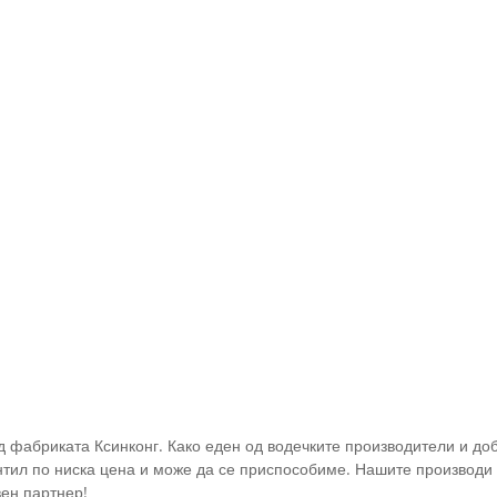
д фабриката Ксинконг. Како еден од водечките производители и до
ил по ниска цена и може да се приспособиме. Нашите производи 
ен партнер!