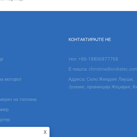
КОНТАКТИРАЈТЕ НЕ
ар
тел: +86-18806877768
Е-пошта: christine@xinkelec.co
на моторот
Адреса: Село Жендонг Лиуши,
Јуекинг, провинција Жеџијанг, К
мерач на топлина
омер
ертер
 прекинувач за
X