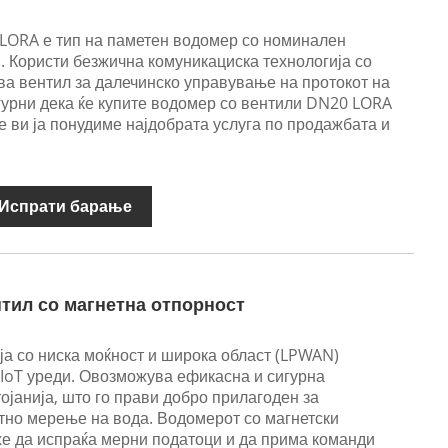
LORA е тип на паметен водомер со номинален
. Користи безжична комуникациска технологија со
ува вентил за далечинско управување на протокот на
гурни дека ќе купите водомер со вентили DN20 LORA
е ви ја понудиме најдобрата услуга по продажбата и
Испрати барање
нтил со магнетна отпорност
ја со ниска моќност и широка област (LPWAN)
 IoT уреди. Овозможува ефикасна и сигурна
ојанија, што го прави добро прилагоден за
тно мерење на вода. Водомерот со магнетски
же да испраќа мерни податоци и да прима команди