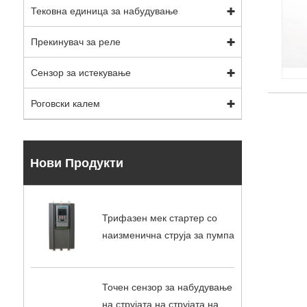
Тековна единица за набудување
Прекинувач за реле
Сензор за истекување
Роговски калем
Нови Продукти
Трифазен мек стартер со
наизменична струја за пумпа
Точен сензор за набудување
на струјата на струјата на