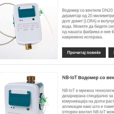
Водомер со вентили DN20 
дијаметар од 20 милиметри
долг домет (LORA) и вклуч
вода. Можете да бидете си
од нашата фабрика и ние ќ
навремено испорака.
Прочитај повеќе
NB-IoT Водомер со ве
NB-IoT е мрежна технологи
дизајнирана специјално за
комуникација на долги раст
апликации како што е паме
отпорен вентил NB-IoT мо