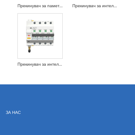
Прекинувач за паметни реле за заштита на пренапон
Прекинувач за интелигентни кола R3 серија 1p
Прекинувач за интелигентни кола R3 серија 4P
ЗА НАС