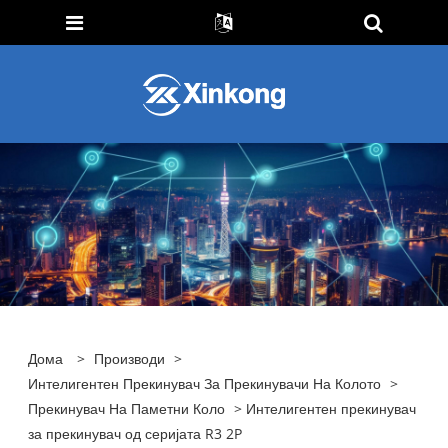
Дома
>
Производи
>
Интелигентен Прекинувач За Прекинувачи На Колото
>
Прекинувач На Паметни Коло
> Интелигентен прекинувач
за прекинувач од серијата R3 2P