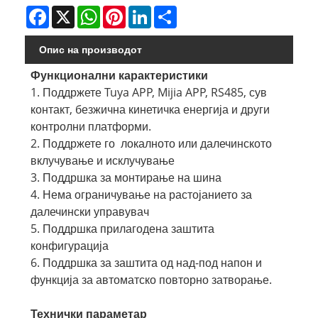
Facebook
X
WhatsApp
Pinterest
LinkedIn
Share
Опис на производот
Функционални карактеристики
1. Поддржете Tuya APP, Mijia APP, RS485, сув
контакт, безжична кинетичка енергија и други
контролни платформи.
2. Поддржете го локалното или далечинското
вклучување и исклучување
3. Поддршка за монтирање на шина
4. Нема ограничување на растојанието за
далечински управувач
5. Поддршка прилагодена заштита
конфигурација
6. Поддршка за заштита од над-под напон и
функција за автоматско повторно затворање.
Технички параметар