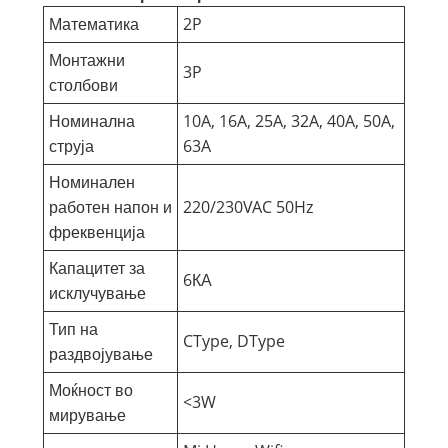
Математика
2P
Монтажни
3P
столбови
Номинална
10A, 16A, 25A, 32A, 40A, 50A,
струја
63A
Номинален
работен напон и
220/230VAC 50Hz
фреквенција
Капацитет за
6КА
исклучување
Тип на
CType, DType
раздвојување
Моќност во
<3W
мирување