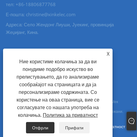
тел: +86-18806877768
Е-пошта: christine@xinkelec.com
Адреса: Село Жендонг Лиуши, Јуекинг, провинција
Жеџијанг, Кина.
X
Ние користиме колачиња за да ви
понудиме подобро искуство во
прелистувањето, да го анализираме
сообраќајот на страницата и да ја
персонализираме содржината. Со
користење на оваа страница, вие се
Авторски права © 2023 Wenzhou Xinkong Imp&exp Co., Ltd. - Мек
согласувате со нашата употреба на
стартер, водомер, ултразвучен водомер - Сите права се задржани.
колачиња.
Политика за приватност
Links
Sitemap
RSS
XML
Политика за приватност
Отфрли
Прифати