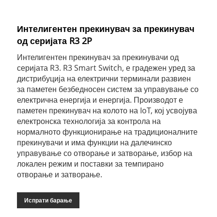
Интелигентен прекинувач за прекинувач
од серијата R3 2P
Интелигентен прекинувач за прекинувачи од
серијата R3. R3 Smart Switch, е градежен уред за
дистрибуција на електрични терминали развиен
за паметен безбедносен систем за управување со
електрична енергија и енергија. Производот е
паметен прекинувач на колото на IoT, кој усвојува
електронска технологија за контрола на
нормалното функционирање на традиционалните
прекинувачи и има функции на далечинско
управување со отворање и затворање, избор на
локален режим и поставки за темпирано
отворање и затворање.
Испрати барање