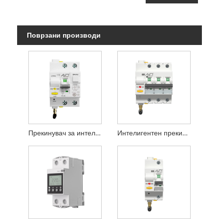
Поврзани производи
Прекинувач за интелигентен прекинувач на серијата R3 1P+N
Интелигентен прекинувач за прекинувач од серијата R3 3P