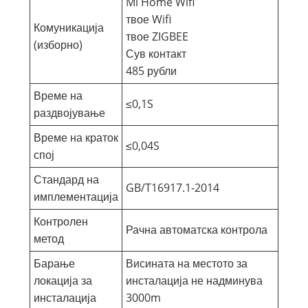
Mi Home Wifi
твое Wifi
Комуникација
твое ZIGBEE
(изборно)
Сув контакт
485 рубли
Време на
≤0,1S
раздвојување
Време на краток
≤0,04S
спој
Стандард на
GB/T16917.1-2014
имплементација
Контролен
Рачна автоматска контрола
метод
Барање
Висината на местото за
локација за
инсталација не надминува
инсталација
3000m