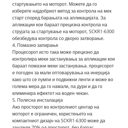
стартувањето на моторот. Можете да го
изберете најдобриот метод за контрола на мек
старт според барањата на апликацијата. За
апликации кои бараат прецизна контрола на
струјата за стартување на моторот, SCKR1-6300
обезбедува контрола со двојно затворање.
4. Помазно запирање
Процесорот исто така може прецизно да
контролира меки застанувања за апликации кои
бараат помазни меки застанувања. процесорот
е погоден за мали оптоварувања на инерција
како што се пумпи и подвижни ленти и може во
голема мера да го намали, па дури и да го
елиминира ефектот на воден чекан.
5. Полесна инсталација
Ако просторот во контролниот центар на
моторот е ограничен, користењето на
компактниот дизајн на SCKR1-6300 може да
заштеди 70% од просторот, без бајпас