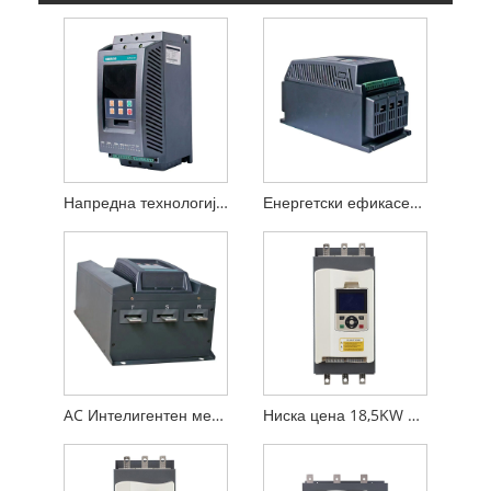
Напредна технологија за контрола на моторот Мек стартер со наизменична струја
Енергетски ефикасен мек стартер со наизменична струја
AC Интелигентен мек стартер HVAC 250 kw
Ниска цена 18,5KW 220V до 690V Трифазен мек стартер со наизменична струја за пумпа за вода