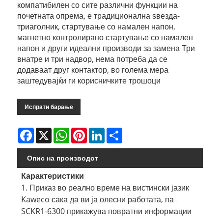
компатибилен со сите различни функции на
почетната опрема, е традиционална ѕвезда-
триаголник, стартување со намален напон,
магнетно контролирано стартување со намален
напон и други идеални производи за замена Три
внатре и три надвор, нема потреба да се
додаваат друг контактор, во голема мера
заштедувајќи ги корисничките трошоци
Испрати барање
Facebook
X
WhatsApp
Pinterest
LinkedIn
Share
Опис на производот
Карактеристики
1. Приказ во реално време на вистински јазик
Kaweco сака да ви ја олесни работата, па
SCKR1-6300 прикажува повратни информации