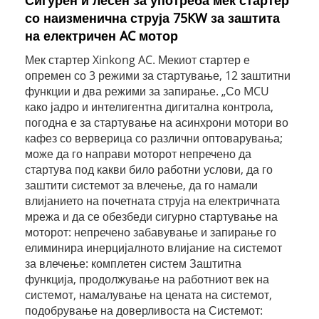
Сигурен и лесен за употреба мек стартер
со наизменична струја 75KW за заштита
на електричен AC мотор
Мек стартер Xinkong AC. Мекиот стартер е
опремен со 3 режими за стартување, 12 заштитни
функции и два режими за запирање. „Со MCU
како јадро и интелигентна дигитална контрола,
погодна е за стартување на асинхрони мотори во
кафез со верверица со различни оптоварувања;
може да го направи моторот непречено да
стартува под какви било работни услови, да го
заштити системот за влечење, да го намали
влијанието на почетната струја на електричната
мрежа и да се обезбеди сигурно стартување на
моторот: непречено забавување и запирање го
елиминира инерцијалното влијание на системот
за влечење: комплетен систем Заштитна
функција, продолжување на работниот век на
системот, намалување на цената на системот,
подобрување на доверливоста на Системот: