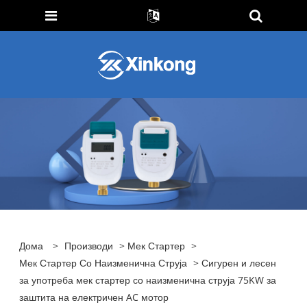
Дома
>
Производи
>
Мек Стартер
>
Мек Стартер Со Наизменична Струја
> Сигурен и лесен
за употреба мек стартер со наизменична струја 75KW за
заштита на електричен AC мотор