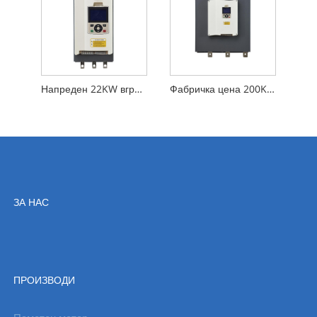
Напреден 22KW вграден мек стартер за бајпас со наизменична струја за електричен мотор
Фабричка цена 200KW 3-фазен вграден мек стартер за бајпас на наизменичен мотор за искористување на маслото
ЗА НАС
ПРОИЗВОДИ