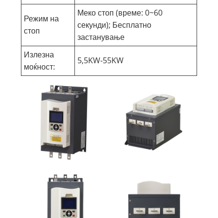
Меко стоп (време: 0~60
Режим на
секунди); Бесплатно
стоп
застанување
Излезна
5,5KW-55KW
моќност: