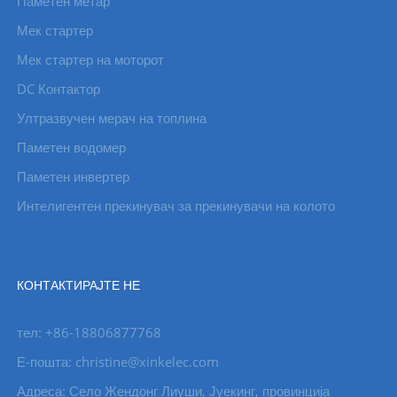
Паметен метар
Мек стартер
Мек стартер на моторот
DC Контактор
Ултразвучен мерач на топлина
Паметен водомер
Паметен инвертер
Интелигентен прекинувач за прекинувачи на колото
КОНТАКТИРАЈТЕ НЕ
тел: +86-18806877768
Е-пошта: christine@xinkelec.com
Адреса: Село Жендонг Лиуши, Јуекинг, провинција