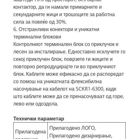
контактор, да ги намали примарните и
секундарните жици и трошоците за работна
сила за повеќе од 30%.
6. Отстранливи конектори и уникатни
терминални блокови
Контролниот терминален блок со приклучок е
лесен за инсталирање. Едноставно исклучете го
секој приклучен блок, поврзете ги жиците и
повторно репродуцирајте ги во приклучниот
блок. Каблите може ефикасно да се распоредат
со помош на уникатната флексибилна
насочување на кабелот на SCKR1-6300, каде
што каблите може да се пренасочуваат од горе,
лево или одоздола.
Технички параметар
Прилагодено ЛОГО,
Прилагодена
Прилагодено дизајнирање,