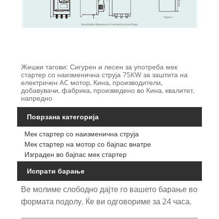
Жешки тагови: Сигурен и лесен за употреба мек
стартер со наизменична струја 75KW за заштита на
електричен AC мотор, Кина, производители,
добавувачи, фабрика, произведено во Кина, квалитет,
напредно
Поврзана категорија
Мек стартер со наизменична струја
Мек стартер на мотор со бајпас внатре
Изграден во бајпас мек стартер
Испрати барање
Ве молиме слободно дајте го вашето барање во
формата подолу. Ќе ви одговориме за 24 часа.