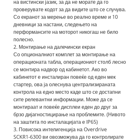
на вистински јазик, за да не морате да го
проверувате кодот за да видите што се случува.
Со екранот за мерење во реално време и 10
дневници за настани, следењето на
перформансите на моторот никогаш не било
полесно.
2. Монтирање на далечински екран
Со опционалниот комплет за монтирање на
операционата табла, операциониот столб лесно
се монтира надвор од кабинетот. Ако во
кабинетот е инсталиран повеќе од еден мек
стартер, ова ја олеснува централизираната
контрола на едно место каде што се достапни
сите релевантни информации. Може да се
монтираат и повеќе дисплеи еден до друг за
брзо дијагностицирање на проблемите. (Нивото
на заштита по инсталацијата е IP65)
3. Повисока интелигенција на Overdrive
SCKR1-6300 ви овозможува да го контролирате