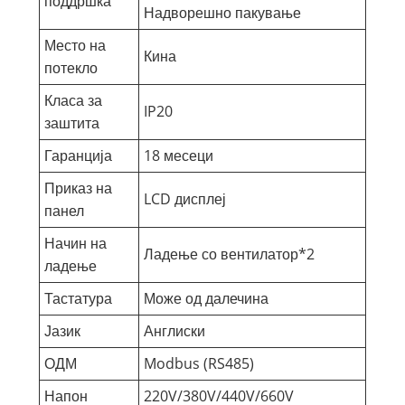
поддршка
Надворешно пакување
Место на
Кина
потекло
Класа за
IP20
заштита
Гаранција
18 месеци
Приказ на
LCD дисплеј
панел
Начин на
Ладење со вентилатор*2
ладење
Тастатура
Може од далечина
Јазик
Англиски
ОДМ
Modbus (RS485)
Напон
220V/380V/440V/660V