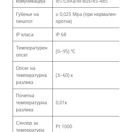
комуникација
IoT/LoRa/M-Bus/RS-485
Губење на
≤ 0,025 Mpa (при нормален
печатот
проток)
IP класа
IP 68
Температурен
(0--95) ℃
опсег
Опсег на
температурна
(3--60) к
разлика
Почетна
температурна
0,01к
разлика
Сензор за
Pt 1000
температура