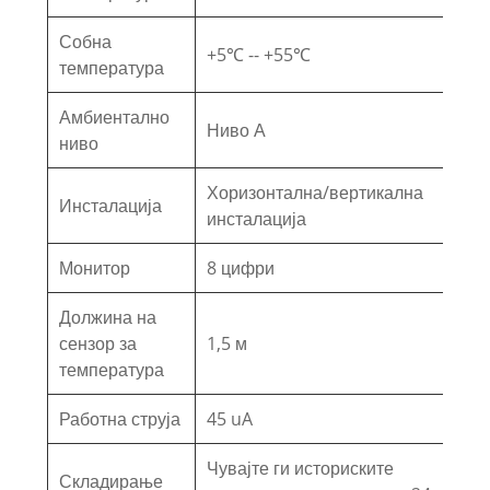
Собна
+5℃ -- +55℃
температура
Амбиентално
Ниво А
ниво
Хоризонтална/вертикална
Инсталација
инсталација
Монитор
8 цифри
Должина на
сензор за
1,5 м
температура
Работна струја
45 uA
Чувајте ги историските
Складирање