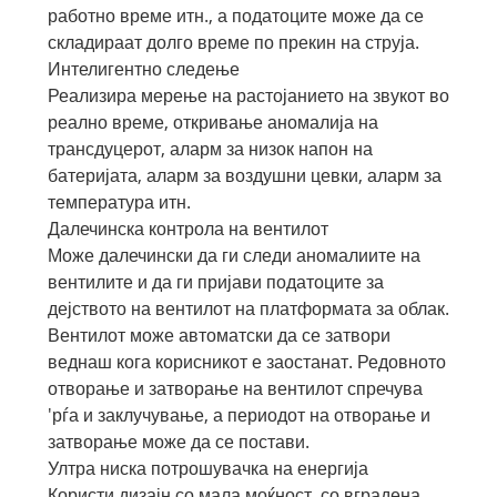
работно време итн., а податоците може да се
складираат долго време по прекин на струја.
Интелигентно следење
Реализира мерење на растојанието на звукот во
реално време, откривање аномалија на
трансдуцерот, аларм за низок напон на
батеријата, аларм за воздушни цевки, аларм за
температура итн.
Далечинска контрола на вентилот
Може далечински да ги следи аномалиите на
вентилите и да ги пријави податоците за
дејството на вентилот на платформата за облак.
Вентилот може автоматски да се затвори
веднаш кога корисникот е заостанат. Редовното
отворање и затворање на вентилот спречува
'рѓа и заклучување, а периодот на отворање и
затворање може да се постави.
Ултра ниска потрошувачка на енергија
Користи дизајн со мала моќност, со вградена