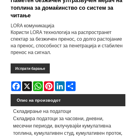
Паметен безжичен ултразвучен мерач на
топлина за домаќинство со систем за
читање
LORA комуникација
Користи LORA технологија на распространет
спектар за безжичен пренос, со долго растојание
на пренос, способност за пенетрација и стабилен
пренос на сигнал.
Испрати барање
Facebook
X
WhatsApp
Pinterest
LinkedIn
Share
Опис на производот
Складирање на податоци
Складира податоци за часовни, дневни,
месечни периоди, вклучувајќи кумулативна
топлина, кумулативен студ, кумулативен проток,