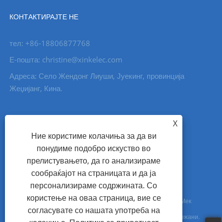
КОНТАКТИРАЈТЕ НЕ
тел: +86-18806877768
Е-пошта: christine@xinkelec.com
Адреса: Село Жендонг Лиуши, Јуекинг, провинција
Жеџијанг, Кина.
X
Ние користиме колачиња за да ви
понудиме подобро искуство во
прелистувањето, да го анализираме
сообраќајот на страницата и да ја
персонализираме содржината. Со
користење на оваа страница, вие се
Авторски права © 2023 Wenzhou Xinkong Imp&exp Co., Ltd. - Мек
согласувате со нашата употреба на
стартер, водомер, ултразвучен водомер - Сите права се задржани.