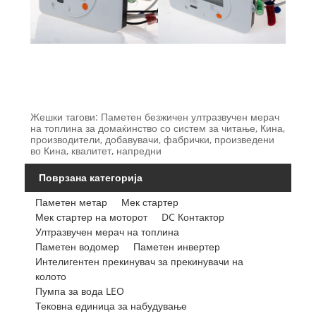
Жешки тагови: Паметен безжичен ултразвучен мерач
на топлина за домаќинство со систем за читање, Кина,
производители, добавувачи, фабрички, произведени
во Кина, квалитет, напредни
Поврзана категорија
Паметен метар
Мек стартер
Мек стартер на моторот
DC Контактор
Ултразвучен мерач на топлина
Паметен водомер
Паметен инвертер
Интелигентен прекинувач за прекинувачи на
колото
Пумпа за вода LEO
Тековна единица за набудување