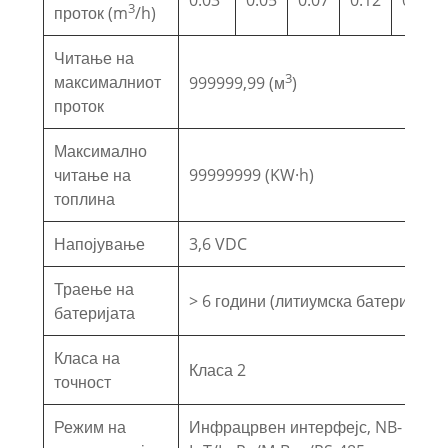
0.03
0.05
0.07
0.12
0.2
3
проток (m
/h)
Читање на
3
максималниот
999999,99 (м
)
проток
Максимално
читање на
99999999 (KW·h)
топлина
Напојување
3,6 VDC
Траење на
> 6 години (литиумска батерија)
батеријата
Класа на
Класа 2
точност
Режим на
Инфрацрвен интерфејс, NB-