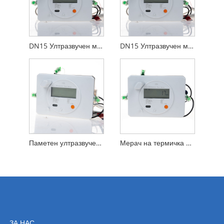
DN15 Ултразвучен мерач на топлина со Лора или Лоравам
DN15 Ултразвучен мерач на топлина RS485 Modbus
Паметен ултразвучен мерач на топлина за систем за греење и ладење
Мерач на термичка енергија за систем за греење и ладење
ЗА НАС