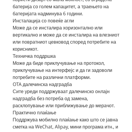
батерија со голем капацитет, а траењето на
батеријата надминува 6 години.
Инсталација со повеќе агли
Може да се инсталира хоризонтално или
вертикално и може да се инсталира на влезниот
или повратниот цевковод според потребите на
корисникот.
Техничка поддршка
Може да биде приклучување на протокол,
приклучување на интерфејс и да ги задоволи
потребите на различни платформи.
OTA далечинска надградба
Сите уреди поддржуваат далечинско онлајн
надградба без потреба од замена,
расклопување или приближување до мерачот.
Практично плаќање
Поддржува мобилно плаќање како што се јавна
сметка на WeChat, Alipay, мини програма итн., и