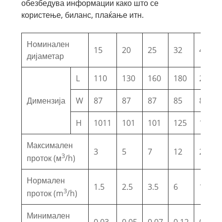
обезбедува информации како што се
користење, биланс, плаќање итн.
Номинален
15
20
25
32
40
дијаметар
L
110
130
160
180
200
Димензија
W
87
87
87
85
85
H
1011
101
101
125
130
Максимален
3
5
7
12
20
3
проток (м
/h)
Нормален
1.5
2.5
3.5
6
10
3
проток (m
/h)
Минимален