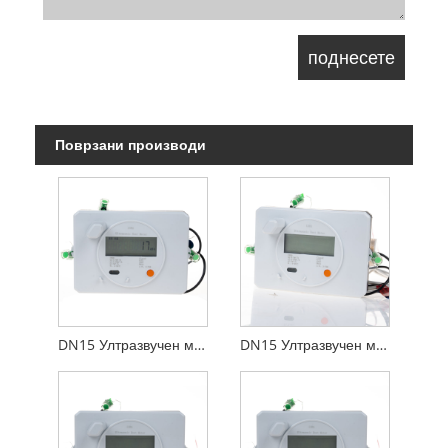
Поврзани производи
DN15 Ултразвучен мерач на топлина RS485 Modbus
DN15 Ултразвучен мерач на топлина со М-автобус и влезен пулс